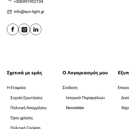
+306951952104
info@sun-light.gr
Σχετικά με εμάς
Ο Λογαριασμός μου
Η Εταιρεία
Σύνδεση
Επικο
Συχνές Ερωτήσεις
Ιστορικό Παραγγελιών
Πολιτική Απορρήτου
Newsletter
Χάρ
Όροι χρήσης
Πολιτική Cookies